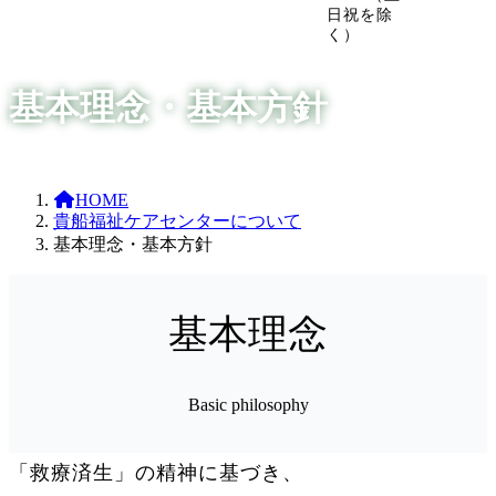
ル
リ
リ
日祝を除
ー
ン
ン
く）
プ
ク
ク
リ
基本理念・基本方針
ン
ク
HOME
貴船福祉ケアセンターについて
基本理念・基本方針
基本理念
Basic philosophy
「救療済生」の精神に基づき、