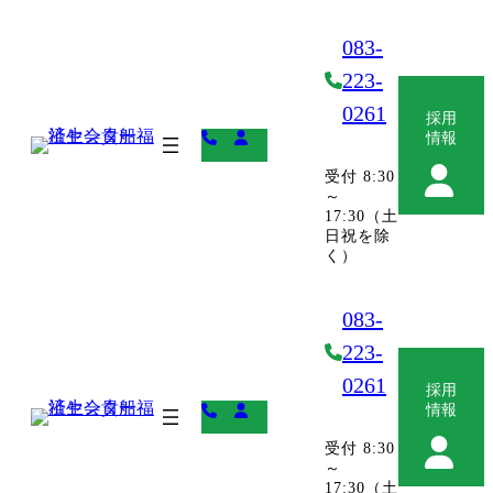
コ
ナ
ン
ビ
083-
テ
ゲ
223-
ン
ー
ツ
シ
0261
採用
へ
ョ
ア
ア
情報
ス
ン
イ
イ
受付 8:30
キ
に
コ
コ
～
ッ
移
グ
ン
ン
17:30（土
プ
動
ル
リ
リ
日祝を除
ー
ン
ン
く）
プ
ク
ク
リ
083-
ン
ク
223-
0261
採用
ア
ア
情報
イ
イ
受付 8:30
コ
コ
～
グ
ン
ン
17:30（土