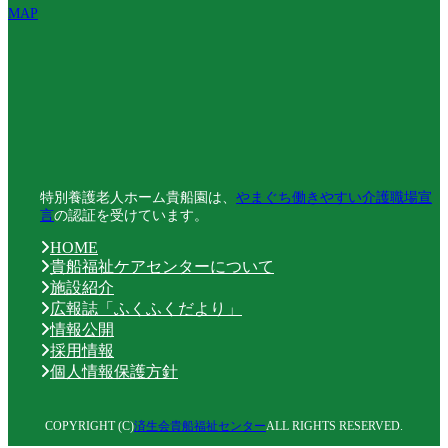
MAP
特別養護老人ホーム貴船園は、
やまぐち働きやすい介護職場宣
言
の認証を受けています。
HOME
貴船福祉ケアセンターについて
施設紹介
広報誌「ふくふくだより」
情報公開
採用情報
個人情報保護方針
COPYRIGHT (C)
済生会貴船福祉センター
ALL RIGHTS RESERVED.